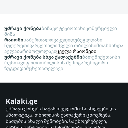
უძრავი ქონება
ბინა
კოტეჯი
ოთახი
კომერციული
მიწა
რაიონი
საბურთალო
ვაკე
დიდუბე
გლდანი
ჩუღურეთი
ვარკეთილი
ძველი თბილისი
მთაწმინდა
ავლაბარი
სოლოლაკი
ყველა რაიონები
უძრავი ქონება სხვა ქალაქებში
ბათუმი
ქუთაისი
რუსთავი
ფოთი
თბილისის შემოგარენი
გორი
ზუგდიდი
მცხეთა
თელავი
Kalaki.ge
უძრავი ქონება საქართველოში: სიახლეები და
ანალიტიკა. თბილისის ქალაქური ცხოვრება,
ბათუმის ახალი შენობები. საცხოვრებელი,
ბიზნეს ცენტრები, სასტუმროები, სავაჭრო