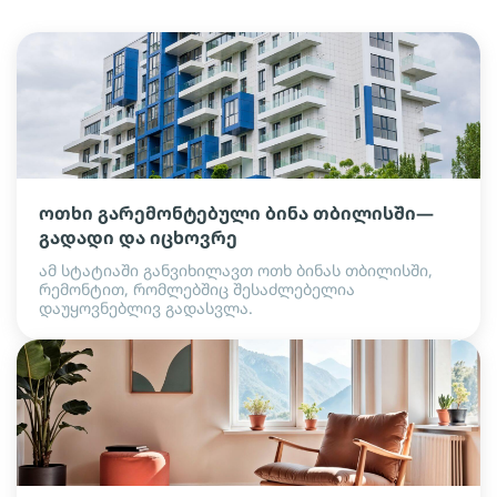
ოთხი გარემონტებული ბინა თბილისში—
გადადი და იცხოვრე
ამ სტატიაში განვიხილავთ ოთხ ბინას თბილისში,
რემონტით, რომლებშიც შესაძლებელია
დაუყოვნებლივ გადასვლა.