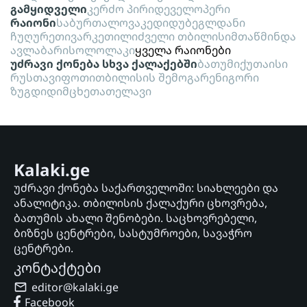
გამყიდველი
კერძო პირი
დეველოპერი
რაიონი
საბურთალო
ვაკე
დიდუბე
გლდანი
ჩუღურეთი
ვარკეთილი
ძველი თბილისი
მთაწმინდა
ავლაბარი
სოლოლაკი
ყველა რაიონები
უძრავი ქონება სხვა ქალაქებში
ბათუმი
ქუთაისი
რუსთავი
ფოთი
თბილისის შემოგარენი
გორი
ზუგდიდი
მცხეთა
თელავი
Kalaki.ge
უძრავი ქონება საქართველოში: სიახლეები და
ანალიტიკა. თბილისის ქალაქური ცხოვრება,
ბათუმის ახალი შენობები. საცხოვრებელი,
ბიზნეს ცენტრები, სასტუმროები, სავაჭრო
ცენტრები.
კონტაქტები
editor@kalaki.ge
Facebook