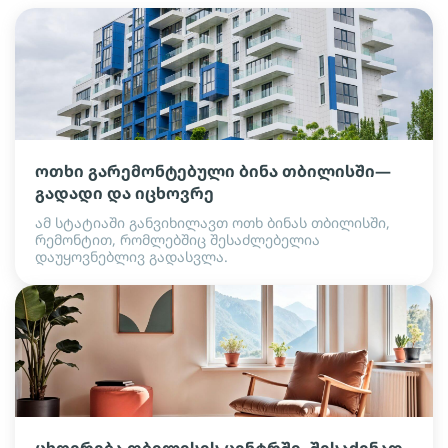
ოთხი გარემონტებული ბინა თბილისში—
გადადი და იცხოვრე
ამ სტატიაში განვიხილავთ ოთხ ბინას თბილისში,
რემონტით, რომლებშიც შესაძლებელია
დაუყოვნებლივ გადასვლა.