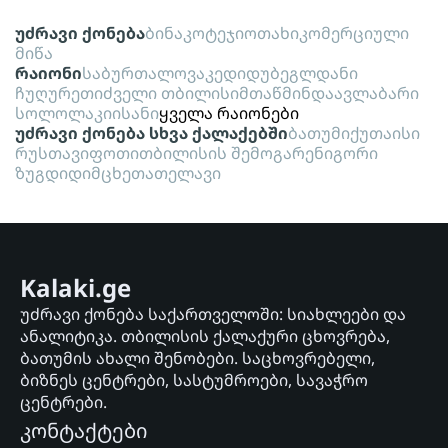
უძრავი ქონება
ბინა
კოტეჯი
ოთახი
კომერციული
მიწა
რაიონი
საბურთალო
ვაკე
დიდუბე
გლდანი
ჩუღურეთი
ძველი თბილისი
მთაწმინდა
ავლაბარი
სოლოლაკი
ისანი
ყველა რაიონები
უძრავი ქონება სხვა ქალაქებში
ბათუმი
ქუთაისი
რუსთავი
ფოთი
თბილისის შემოგარენი
გორი
ზუგდიდი
მცხეთა
თელავი
Kalaki.ge
უძრავი ქონება საქართველოში: სიახლეები და
ანალიტიკა. თბილისის ქალაქური ცხოვრება,
ბათუმის ახალი შენობები. საცხოვრებელი,
ბიზნეს ცენტრები, სასტუმროები, სავაჭრო
ცენტრები.
კონტაქტები