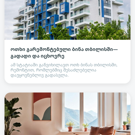
ოთხი გარემონტებული ბინა თბილისში—
გადადი და იცხოვრე
ამ სტატიაში განვიხილავთ ოთხ ბინას თბილისში,
რემონტით, რომლებშიც შესაძლებელია
დაუყოვნებლივ გადასვლა.