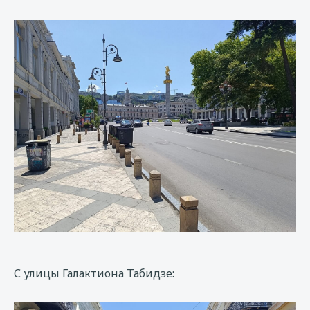
С улицы Галактиона Табидзе: