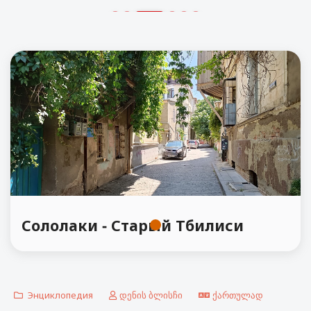
Сололаки - Старый Тбилиси
Энциклопедия
დენის ბლისჩი
ქართულად