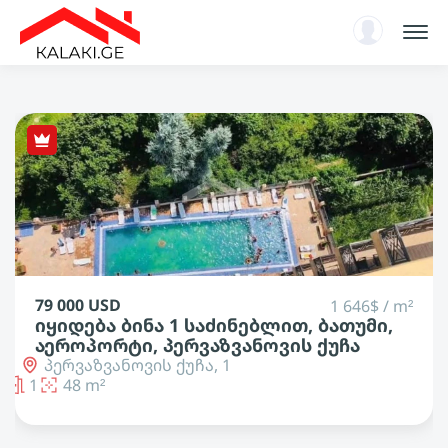
Каталог
Энциклопедия
Новости и аналитика
Авторизация
RU
165 000 USD
1 813$ / m²
იყიდება ბინა 2 საძინებლით, ბათუმი,
აეროპორტი, გრიგოლ
ლორთქიფანიძის ქუჩა
გრიგოლ ლორთქიფანიძის ქუჩა, 1
2
91 m²