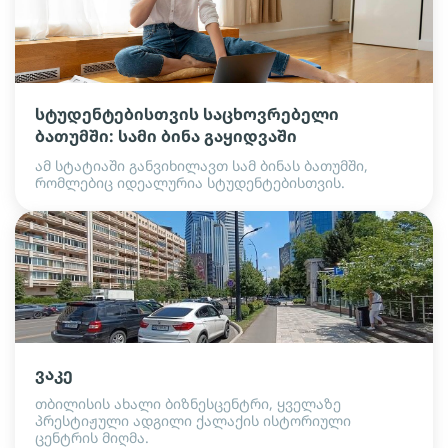
სტუდენტებისთვის საცხოვრებელი
ბათუმში: სამი ბინა გაყიდვაში
ამ სტატიაში განვიხილავთ სამ ბინას ბათუმში,
რომლებიც იდეალურია სტუდენტებისთვის.
ვაკე
თბილისის ახალი ბიზნესცენტრი, ყველაზე
პრესტიჟული ადგილი ქალაქის ისტორიული
ცენტრის მიღმა.