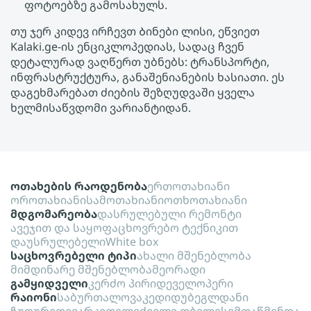
ფოტოებზე გამოსახულს.
თუ ჯერ კიდევ ირჩევთ Ბინები ლისი, ეწვიეთ
Kalaki.ge-ის ენციკლოპედიას, სადაც ჩვენ
დეტალურად ვაღწერთ უბნებს: ტრანსპორტი,
ინფრასტრუქტურა, განაშენიანების ხასიათი. ეს
დაგეხმარებათ ძიების შეზღუდვაში ყველა
ხელმისაწვდომი ვარიანტიდან.
ოთახების რაოდენობა
ერთოთახიანი
ოროთახიანი
სამოთახიანი
ოთხოთახიანი
მდგომარეობა
დასრულებული რემონტი
ავეჯით და საყოფაცხოვრებო ტექნიკით
დაუსრულებელი
White box
საცხოვრებელი ტიპი
ახალი მშენებლობა
მიმდინარე მშენებლობა
მეორადი
გამყიდველი
კერძო პირი
დეველოპერი
რაიონი
საბურთალო
ვაკე
დიდუბე
გლდანი