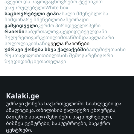
ავეჯით და საყოფაცხოვრებო ტექნიკით
დაუსრულებელი
White box
საცხოვრებელი ტიპი
ახალი მშენებლობა
მიმდინარე მშენებლობა
მეორადი
გამყიდველი
კერძო პირი
დეველოპერი
რაიონი
საბურთალო
ვაკე
დიდუბე
გლდანი
ჩუღურეთი
ვარკეთილი
მთაწმინდა
ავლაბარი
სოლოლაკი
ისანი
ყველა რაიონები
უძრავი ქონება სხვა ქალაქებში
ბათუმი
ქუთაისი
რუსთავი
ფოთი
თბილისის შემოგარენი
გორი
ზუგდიდი
მცხეთა
თელავი
Kalaki.ge
უძრავი ქონება საქართველოში: სიახლეები და
ანალიტიკა. თბილისის ქალაქური ცხოვრება,
ბათუმის ახალი შენობები. საცხოვრებელი,
ბიზნეს ცენტრები, სასტუმროები, სავაჭრო
ცენტრები.