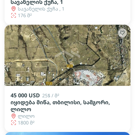
სავანელის ქუჩა, 1
სავანელის ქუჩა , 1
176 მ²
lens
lens
lens
45 000 USD
25$ / მ²
იყიდება მიწა, თბილისი, სამგორი,
ლილო
ლილო
1800 მ²