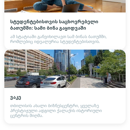
სტუდენტებისთვის საცხოვრებელი
ბათუმში: სამი ბინა გაყიდვაში
ამ სტატიაში განვიხილავთ სამ ბინას ბათუმში,
რომლებიც იდეალურია სტუდენტებისთვის.
ვაკე
თბილისის ახალი ბიზნესცენტრი, ყველაზე
პრესტიჟული ადგილი ქალაქის ისტორიული
ცენტრის მიღმა.