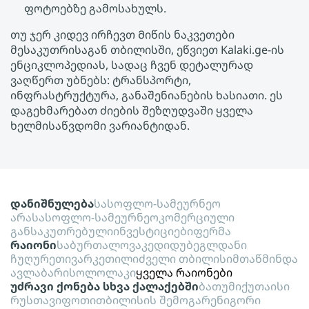
ფოტოებზე გამოსახულს.
თუ ჯერ კიდევ ირჩევთ Მიწის ნაკვეთები
მესაკუთრისაგან თბილისში, ეწვიეთ Kalaki.ge-ის
ენციკლოპედიას, სადაც ჩვენ დეტალურად
ვაღწერთ უბნებს: ტრანსპორტი,
ინფრასტრუქტურა, განაშენიანების ხასიათი. ეს
დაგეხმარებათ ძიების შეზღუდვაში ყველა
ხელმისაწვდომი ვარიანტიდან.
დანიშნულება
სასოფლო-სამეურნეო
არასასოფლო-სამეურნეო
კომერციული
განსაკუთრებული
ინვესტიციები
ფერმა
რაიონი
საბურთალო
ვაკე
დიდუბე
გლდანი
ჩუღურეთი
ვარკეთილი
ძველი თბილისი
მთაწმინდა
ავლაბარი
სოლოლაკი
ყველა რაიონები
უძრავი ქონება სხვა ქალაქებში
ბათუმი
ქუთაისი
რუსთავი
ფოთი
თბილისის შემოგარენი
გორი