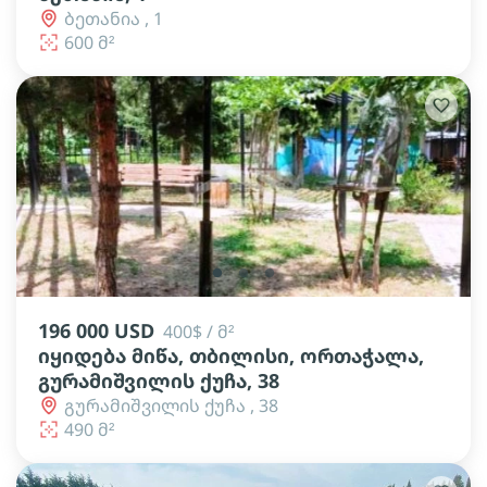
ბეთანია , 1
600 მ²
lens
lens
lens
196 000 USD
400$ / მ²
იყიდება მიწა, თბილისი, ორთაჭალა,
გურამიშვილის ქუჩა, 38
გურამიშვილის ქუჩა , 38
490 მ²