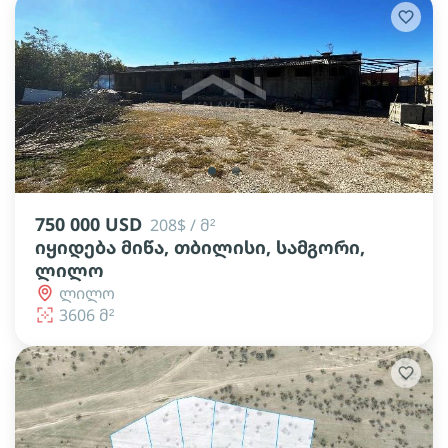
lens
lens
750 000 USD
208$ / მ²
იყიდება მიწა, თბილისი, სამგორი,
ლილო
ლილო
3606 მ²