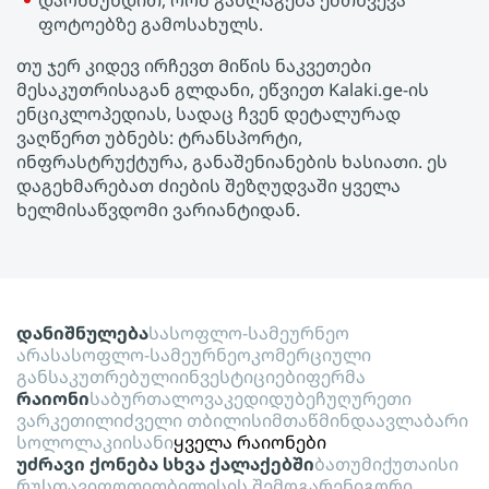
დარწმუნდით, რომ განლაგება ემთხვევა
ფოტოებზე გამოსახულს.
თუ ჯერ კიდევ ირჩევთ Მიწის ნაკვეთები
მესაკუთრისაგან გლდანი, ეწვიეთ Kalaki.ge-ის
ენციკლოპედიას, სადაც ჩვენ დეტალურად
ვაღწერთ უბნებს: ტრანსპორტი,
ინფრასტრუქტურა, განაშენიანების ხასიათი. ეს
დაგეხმარებათ ძიების შეზღუდვაში ყველა
ხელმისაწვდომი ვარიანტიდან.
დანიშნულება
სასოფლო-სამეურნეო
არასასოფლო-სამეურნეო
კომერციული
განსაკუთრებული
ინვესტიციები
ფერმა
რაიონი
საბურთალო
ვაკე
დიდუბე
ჩუღურეთი
ვარკეთილი
ძველი თბილისი
მთაწმინდა
ავლაბარი
სოლოლაკი
ისანი
ყველა რაიონები
უძრავი ქონება სხვა ქალაქებში
ბათუმი
ქუთაისი
რუსთავი
ფოთი
თბილისის შემოგარენი
გორი