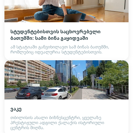
სტუდენტებისთვის საცხოვრებელი
ბათუმში: სამი ბინა გაყიდვაში
ამ სტატიაში განვიხილავთ სამ ბინას ბათუმში,
რომლებიც იდეალურია სტუდენტებისთვის.
ვაკე
თბილისის ახალი ბიზნესცენტრი, ყველაზე
პრესტიჟული ადგილი ქალაქის ისტორიული
ცენტრის მიღმა.