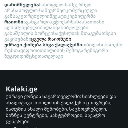
დანიშნულება
სასოფლო-სამეურნეო
არასასოფლო-სამეურნეო
კომერციული
განსაკუთრებული
ინვესტიციები
ფერმა
რაიონი
ავანგარდი
ავტოქარხანა
ასათიანი
აღმაშენებელი
ბალახვანი
ბჟოლები
გაბაშვილის ბორცვი
საქუსლიას მთა
გუმათჰესი
ვაკისუბანი
ყველა რაიონები
უძრავი ქონება სხვა ქალაქებში
თბილისი
ბათუმი
რუსთავი
ფოთი
თბილისის შემოგარენი
გორი
ზუგდიდი
მცხეთა
თელავი
Kalaki.ge
უძრავი ქონება საქართველოში: სიახლეები და
ანალიტიკა. თბილისის ქალაქური ცხოვრება,
ბათუმის ახალი შენობები. საცხოვრებელი,
ბიზნეს ცენტრები, სასტუმროები, სავაჭრო
ცენტრები.