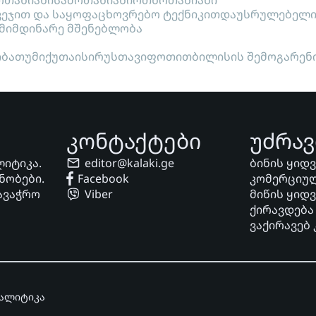
თახიანი
სამოთახიანი
ოთხოთახიანი
ვეჯით და საყოფაცხოვრებო ტექნიკით
დაუსრულებელ
მიმდინარე მშენებლობა
ი
ბათუმი
ქუთაისი
რუსთავი
ფოთი
თბილისის შემოგარენ
კონტაქტები
უძრავ
ლიტიკა.
editor@kalaki.ge
ბინის ყიდ
ნობები.
Facebook
კომერციულ
ავაჭრო
Viber
მიწის ყიდ
ქირავდება
ვაქირავებ
ნალიტიკა