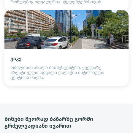
რომლებიც იდეალურია სტუდენტებისთვის.
ვაკე
თბილისის ახალი ბიზნესცენტრი, ყველაზე
პრესტიჟული ადგილი ქალაქის ისტორიული
ცენტრის მიღმა.
Ბინები მეორად ბაზარზე გორში
გრძელვადიანი იჯარით