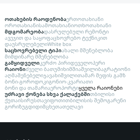
ოთახების რაოდენობა
ერთოთახიანი
ოროთახიანი
სამოთახიანი
ოთხოთახიანი
მდგომარეობა
დასრულებული რემონტი
ავეჯით და საყოფაცხოვრებო ტექნიკით
დაუსრულებელი
White box
საცხოვრებელი ტიპი
ახალი მშენებლობა
მიმდინარე მშენებლობა
გამყიდველი
კერძო პირი
დეველოპერი
რაიონი
ძველი ბათუმი
ხიმშიაშვილი
ბაგრატიონი
აღმაშენებელი
ჯავახიშვილი
თამარ მეფის გამზ
ბონი-გოროდოკი
გონიო-კვარიათი
ბონი და თამარი
აეროპორტი
ყველა რაიონები
უძრავი ქონება სხვა ქალაქებში
თბილისი
ქუთაისი
რუსთავი
ფოთი
თბილისის შემოგარენი
გორი
ზუგდიდი
მცხეთა
თელავი