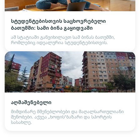
სტუდენტებისთვის საცხოვრებელი
ბათუმში: სამი ბინა გაყიდვაში
ამ სტატიაში განვიხილავთ სამ ბინას ბათუმში,
რომლებიც იდეალურია სტუდენტებისთვის.
აღმაშენებელი
მიმდინარე მშენებლობები და მაღალსართულიანი
შენობები. აქვეა „ხოფის“ბაზარი და სპორტის
სასახლე.