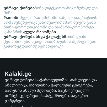
უძრავი ქონება
ბინა
კოტეჯი
ოთახი
კომერციული
მიწა
რაიონი
ძველი ბათუმი
ხიმშიაშვილი
ბაგრატიონი
აღმაშენებელი
ჯავახიშვილი
თამარ მეფის გამზ
ბონი-გოროდოკი
ბონი და თამარი
აეროპორტი
კახაბრის
ყველა რაიონები
უძრავი ქონება სხვა ქალაქებში
თბილისი
ქუთაისი
რუსთავი
ფოთი
თბილისის შემოგარენი
გორი
ზუგდიდი
მცხეთა
თელავი
Kalaki.ge
უძრავი ქონება საქართველოში: სიახლეები და
ანალიტიკა. თბილისის ქალაქური ცხოვრება,
ბათუმის ახალი შენობები. საცხოვრებელი,
ბიზნეს ცენტრები, სასტუმროები, სავაჭრო
ცენტრები.