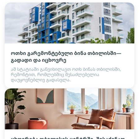
ოთხი გარემონტებული ბინა თბილისში—
გადადი და იცხოვრე
ამ სტატიაში განვიხილავთ ოთხ ბინას თბილისში,
რემონტით, რომლებშიც შესაძლებელია
დაუყოვნებლივ გადასვლა.