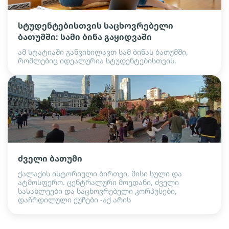
სტუდენტებისთვის საცხოვრებელი
ბათუმში: სამი ბინა გაყიდვაში
ამ სტატიაში განვიხილავთ სამ ბინას ბათუმში,
რომლებიც იდეალურია სტუდენტებისთვის.
ძველი ბათუმი
ქალაქის ისტორიული ბირთვი, მისი სული და
ატმოსფერო. ცენტრალური მოედანი, ძველი
სასახლეები და საცხოვრებელი კორპუსები,
დაჩრდილული ქუჩები -აქ არის