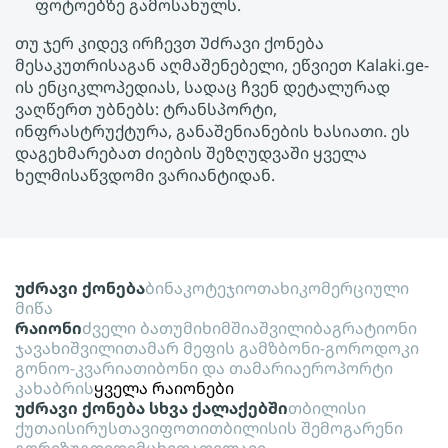
ფოტოებზე გამოსახულს.
თუ ჯერ კიდევ ირჩევთ Უძრავი ქონება
მესაკუთრისაგან აღმაშენებელი, ეწვიეთ Kalaki.ge-
ის ენციკლოპედიას, სადაც ჩვენ დეტალურად
ვაღწერთ უბნებს: ტრანსპორტი,
ინფრასტრუქტურა, განაშენიანების ხასიათი. ეს
დაგეხმარებათ ძიების შეზღუდვაში ყველა
ხელმისაწვდომი ვარიანტიდან.
უძრავი ქონება
ბინა
კოტეჯი
ოთახი
კომერციული
მიწა
რაიონი
ძველი ბათუმი
ხიმშიაშვილი
ბაგრატიონი
ჯავახიშვილი
თამარ მეფის გამზ
ბონი-გოროდოკი
გონიო-კვარიათი
ბონი და თამარი
აეროპორტი
კახაბრის
ყველა რაიონები
უძრავი ქონება სხვა ქალაქებში
თბილისი
ქუთაისი
რუსთავი
ფოთი
თბილისის შემოგარენი