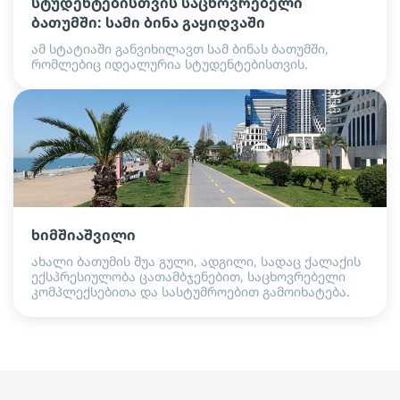
სტუდენტებისთვის საცხოვრებელი
ბათუმში: სამი ბინა გაყიდვაში
ამ სტატიაში განვიხილავთ სამ ბინას ბათუმში,
რომლებიც იდეალურია სტუდენტებისთვის.
ხიმშიაშვილი
ახალი ბათუმის შუა გული, ადგილი, სადაც ქალაქის
ექსპრესიულობა ცათამბჯენებით, საცხოვრებელი
კომპლექსებითა და სასტუმროებით გამოიხატება.