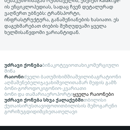
მესაკუთრისაგან რუსთაველის, ეწვიეთ Kalaki.ge-
ის ენციკლოპედიას, სადაც ჩვენ დეტალურად
ვაღწერთ უბნებს: ტრანსპორტი,
ინფრასტრუქტურა, განაშენიანების ხასიათი. ეს
დაგეხმარებათ ძიების შეზღუდვაში ყველა
ხელმისაწვდომი ვარიანტიდან.
უძრავი ქონება
ბინა
კოტეჯი
ოთახი
კომერციული
მიწა
რაიონი
ძველი ბათუმი
ხიმშიაშვილი
ბაგრატიონი
აღმაშენებელი
ჯავახიშვილი
თამარ მეფის გამზ
ბონი-გოროდოკი
გონიო-კვარიათი
ბონი და თამარი
აეროპორტი
ყველა რაიონები
უძრავი ქონება სხვა ქალაქებში
თბილისი
ქუთაისი
რუსთავი
ფოთი
თბილისის შემოგარენი
გორი
ზუგდიდი
მცხეთა
თელავი