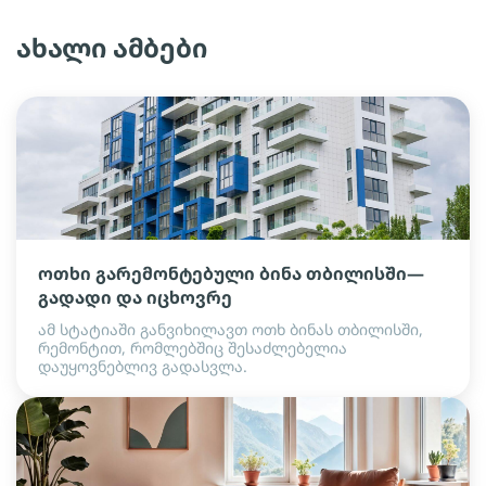
ახალი ამბები
ოთხი გარემონტებული ბინა თბილისში—
გადადი და იცხოვრე
ამ სტატიაში განვიხილავთ ოთხ ბინას თბილისში,
რემონტით, რომლებშიც შესაძლებელია
დაუყოვნებლივ გადასვლა.