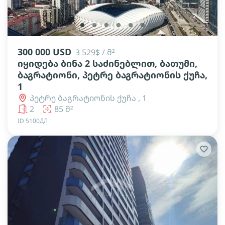
lens
lens
lens
lens
lens
lens
300 000 USD
3 529$ / მ²
იყიდება ბინა 2 საძინებლით, ბათუმი,
ბაგრატიონი, პეტრე ბაგრატიონის ქუჩა,
1
პეტრე ბაგრატიონის ქუჩა , 1
2
85 მ²
ID 5100ДЛ