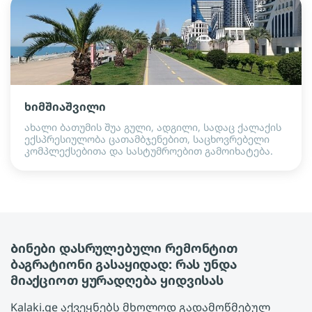
ხიმშიაშვილი
ახალი ბათუმის შუა გული, ადგილი, სადაც ქალაქის
ექსპრესიულობა ცათამბჯენებით, საცხოვრებელი
კომპლექსებითა და სასტუმროებით გამოიხატება.
Ბინები დასრულებული რემონტით
ბაგრატიონი გასაყიდად: რას უნდა
მიაქციოთ ყურადღება ყიდვისას
Kalaki.ge აქვეყნებს მხოლოდ გადამოწმებულ