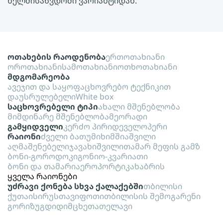
ხელმისაწვდომი ვარიანტიდან.
ოთახების რაოდენობა
ერთოთახიანი
ოროთახიანი
სამოთახიანი
ოთხოთახიანი
მდგომარეობა
ავეჯით და საყოფაცხოვრებო ტექნიკით
დაუსრულებელი
White box
საცხოვრებელი ტიპი
ახალი მშენებლობა
მიმდინარე მშენებლობა
მეორადი
გამყიდველი
კერძო პირი
დეველოპერი
რაიონი
ძველი ბათუმი
ხიმშიაშვილი
აღმაშენებელი
ჯავახიშვილი
თამარ მეფის გამზ
ბონი-გოროდოკი
გონიო-კვარიათი
ბონი და თამარი
აეროპორტი
კახაბრის
ყველა რაიონები
უძრავი ქონება სხვა ქალაქებში
თბილისი
ქუთაისი
რუსთავი
ფოთი
თბილისის შემოგარენი
გორი
ზუგდიდი
მცხეთა
თელავი