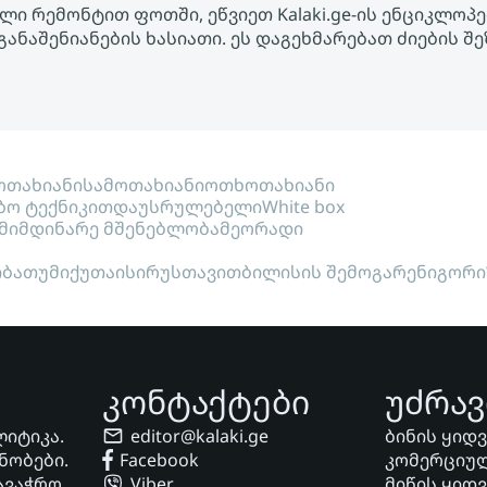
ლი რემონტით ფოთში, ეწვიეთ Kalaki.ge-ის ენციკლოპ
განაშენიანების ხასიათი. ეს დაგეხმარებათ ძიების 
თახიანი
სამოთახიანი
ოთხოთახიანი
ბო ტექნიკით
დაუსრულებელი
White box
მიმდინარე მშენებლობა
მეორადი
ი
ბათუმი
ქუთაისი
რუსთავი
თბილისის შემოგარენი
გორი
კონტაქტები
უძრავ
ლიტიკა.
editor@kalaki.ge
ბინის ყიდ
ნობები.
Facebook
კომერციულ
ავაჭრო
Viber
მიწის ყიდ