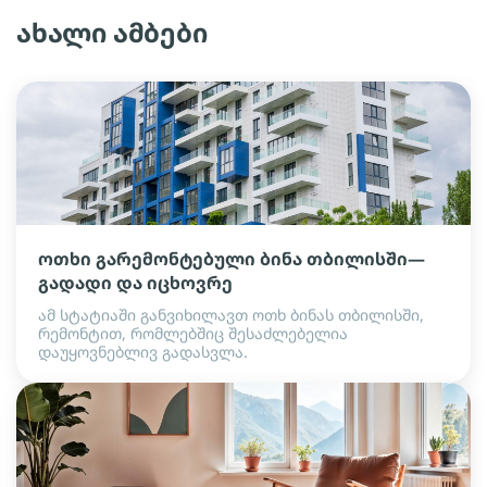
ახალი ამბები
ოთხი გარემონტებული ბინა თბილისში—
გადადი და იცხოვრე
ამ სტატიაში განვიხილავთ ოთხ ბინას თბილისში,
რემონტით, რომლებშიც შესაძლებელია
დაუყოვნებლივ გადასვლა.