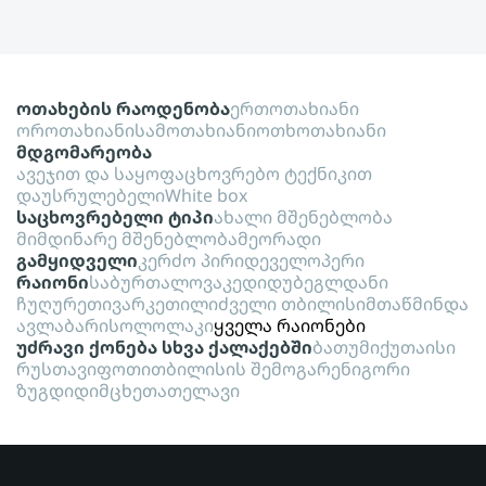
ოთახების რაოდენობა
ერთოთახიანი
ოროთახიანი
სამოთახიანი
ოთხოთახიანი
მდგომარეობა
ავეჯით და საყოფაცხოვრებო ტექნიკით
დაუსრულებელი
White box
საცხოვრებელი ტიპი
ახალი მშენებლობა
მიმდინარე მშენებლობა
მეორადი
გამყიდველი
კერძო პირი
დეველოპერი
რაიონი
საბურთალო
ვაკე
დიდუბე
გლდანი
ჩუღურეთი
ვარკეთილი
ძველი თბილისი
მთაწმინდა
ავლაბარი
სოლოლაკი
ყველა რაიონები
უძრავი ქონება სხვა ქალაქებში
ბათუმი
ქუთაისი
რუსთავი
ფოთი
თბილისის შემოგარენი
გორი
ზუგდიდი
მცხეთა
თელავი