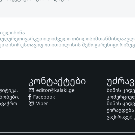
ციული
მიწა
ჩუღურეთი
ვარკეთილი
ძველი თბილისი
მთაწმინდა
ავლ
უთაისი
რუსთავი
ფოთი
თბილისის შემოგარენი
გორი
ზუ
კონტაქტები
უძრავ
ლიტიკა.
editor@kalaki.ge
ბინის ყიდ
ნობები.
Facebook
კომერციულ
ავაჭრო
Viber
მიწის ყიდ
ქირავდება
ვაქირავებ