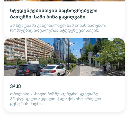
სტუდენტებისთვის საცხოვრებელი
ბათუმში: სამი ბინა გაყიდვაში
ამ სტატიაში განვიხილავთ სამ ბინას ბათუმში,
რომლებიც იდეალურია სტუდენტებისთვის.
ვაკე
თბილისის ახალი ბიზნესცენტრი, ყველაზე
პრესტიჟული ადგილი ქალაქის ისტორიული
ცენტრის მიღმა.