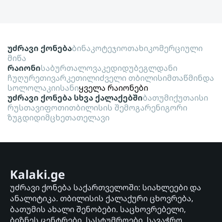
უძრავი ქონება
ბინა
კოტეჯი
ოთახი
კომერციული
მიწა
რაიონი
საბურთალო
ვაკე
დიდუბე
გლდანი
ჩუღურეთი
ვარკეთილი
ძველი თბილისი
მთაწმინდა
სოლოლაკი
ისანი
ყველა რაიონები
უძრავი ქონება სხვა ქალაქებში
ბათუმი
ქუთაისი
რუსთავი
ფოთი
თბილისის შემოგარენი
გორი
ზუგდიდი
მცხეთა
თელავი
Kalaki.ge
უძრავი ქონება საქართველოში: სიახლეები და
ანალიტიკა. თბილისის ქალაქური ცხოვრება,
ბათუმის ახალი შენობები. საცხოვრებელი,
ბიზნეს ცენტრები, სასტუმროები, სავაჭრო