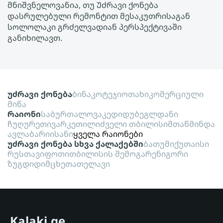
მნიშვნელოვანია, თუ Უძრავი ქონება
დასრულებული რემონტით მესაკუთრისაგან
სოლოლაკი გრძელვადიან პერსპექტივაში
განიხილავთ.
უძრავი ქონება
ბინა
კოტეჯი
ოთახი
კომერციული
მიწა
რაიონი
საბურთალო
ვაკე
დიდუბე
გლდანი
ჩუღურეთი
ვარკეთილი
ძველი თბილისი
მთაწმინდა
ავლაბარი
ისანი
ყველა რაიონები
უძრავი ქონება სხვა ქალაქებში
ბათუმი
ქუთაისი
რუსთავი
ფოთი
თბილისის შემოგარენი
გორი
ზუგდიდი
მცხეთა
თელავი
Kalaki.ge