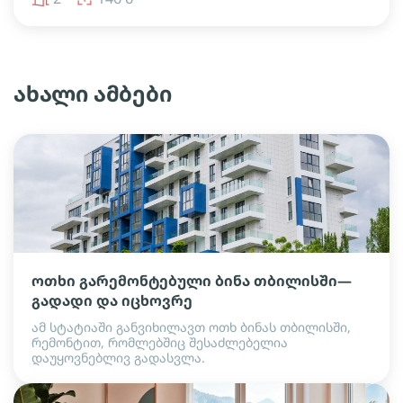
ახალი ამბები
ოთხი გარემონტებული ბინა თბილისში—
გადადი და იცხოვრე
ამ სტატიაში განვიხილავთ ოთხ ბინას თბილისში,
რემონტით, რომლებშიც შესაძლებელია
დაუყოვნებლივ გადასვლა.