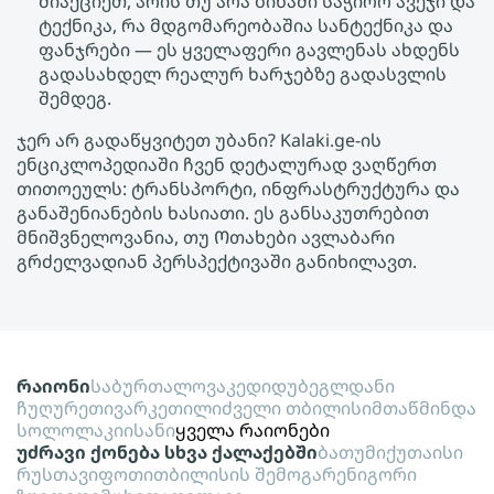
მიაქციეთ, არის თუ არა ბინაში საჭირო ავეჯი და
ტექნიკა, რა მდგომარეობაშია სანტექნიკა და
ფანჯრები — ეს ყველაფერი გავლენას ახდენს
გადასახდელ რეალურ ხარჯებზე გადასვლის
შემდეგ.
ჯერ არ გადაწყვიტეთ უბანი? Kalaki.ge-ის
ენციკლოპედიაში ჩვენ დეტალურად ვაღწერთ
თითოეულს: ტრანსპორტი, ინფრასტრუქტურა და
განაშენიანების ხასიათი. ეს განსაკუთრებით
მნიშვნელოვანია, თუ Ოთახები ავლაბარი
გრძელვადიან პერსპექტივაში განიხილავთ.
რაიონი
საბურთალო
ვაკე
დიდუბე
გლდანი
ჩუღურეთი
ვარკეთილი
ძველი თბილისი
მთაწმინდა
სოლოლაკი
ისანი
ყველა რაიონები
უძრავი ქონება სხვა ქალაქებში
ბათუმი
ქუთაისი
რუსთავი
ფოთი
თბილისის შემოგარენი
გორი