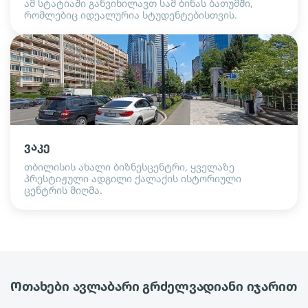
ამ სტატიაში განვიხილავთ სამ ბინას ბათუმში,
რომლებიც იდეალურია სტუდენტებისთვის.
ვაკე
თბილისის ახალი ბიზნესცენტრი, ყველაზე
პრესტიჟული ადგილი ქალაქის ისტორიული
ცენტრის მიღმა.
Ოთახები ავლაბარი გრძელვადიანი იჯარით