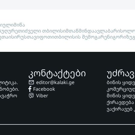
ციული
მიწა
ჩუღურეთი
ძველი თბილისი
მთაწმინდა
ავლაბარი
სოლო
უთაისი
რუსთავი
ფოთი
თბილისის შემოგარენი
გორი
ზუ
კონტაქტები
უძრავ
ლიტიკა.
editor@kalaki.ge
ბინის ყიდ
ნობები.
Facebook
კომერციულ
ავაჭრო
Viber
მიწის ყიდ
ქირავდება
ვაქირავებ