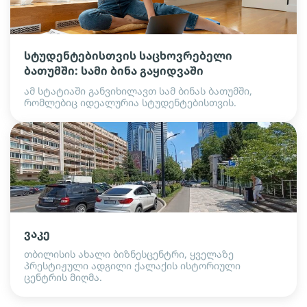
სტუდენტებისთვის საცხოვრებელი
ბათუმში: სამი ბინა გაყიდვაში
ამ სტატიაში განვიხილავთ სამ ბინას ბათუმში,
რომლებიც იდეალურია სტუდენტებისთვის.
ვაკე
თბილისის ახალი ბიზნესცენტრი, ყველაზე
პრესტიჟული ადგილი ქალაქის ისტორიული
ცენტრის მიღმა.