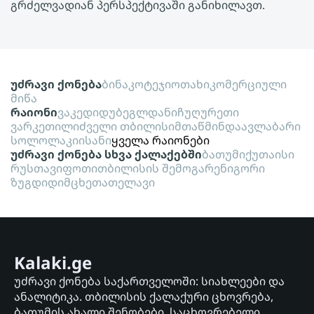
გრძელვადიან პერსპექტივაში განიხილავთ.
უძრავი ქონება
ბინა
კოტეჯი
ოთახი
კომერციული
მიწა
რაიონი
ვაკე
დიდუბე
გლდანი
ჩუღურეთი
ვარკეთილი
ძველი თბილისი
მთაწმინდა
ავლაბარი
სოლოლაკი
ისანი
ყველა რაიონები
უძრავი ქონება სხვა ქალაქებში
ბათუმი
ქუთაისი
რუსთავი
ფოთი
თბილისის შემოგარენი
გორი
ზუგდიდი
მცხეთა
თელავი
Kalaki.ge
უძრავი ქონება საქართველოში: სიახლეები და
ანალიტიკა. თბილისის ქალაქური ცხოვრება,
ბათუმის ახალი შენობები. საცხოვრებელი,