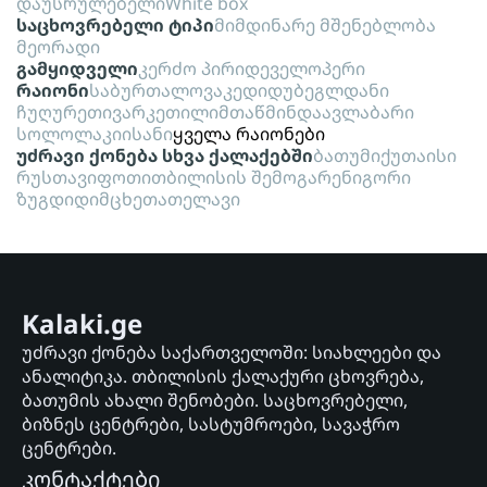
დაუსრულებელი
White box
საცხოვრებელი ტიპი
მიმდინარე მშენებლობა
მეორადი
გამყიდველი
კერძო პირი
დეველოპერი
რაიონი
საბურთალო
ვაკე
დიდუბე
გლდანი
ჩუღურეთი
ვარკეთილი
მთაწმინდა
ავლაბარი
სოლოლაკი
ისანი
ყველა რაიონები
უძრავი ქონება სხვა ქალაქებში
ბათუმი
ქუთაისი
რუსთავი
ფოთი
თბილისის შემოგარენი
გორი
ზუგდიდი
მცხეთა
თელავი
Kalaki.ge
უძრავი ქონება საქართველოში: სიახლეები და
ანალიტიკა. თბილისის ქალაქური ცხოვრება,
ბათუმის ახალი შენობები. საცხოვრებელი,
ბიზნეს ცენტრები, სასტუმროები, სავაჭრო
ცენტრები.
კონტაქტები