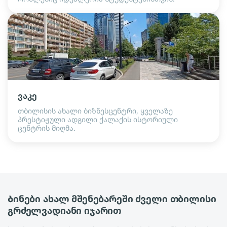
ვაკე
თბილისის ახალი ბიზნესცენტრი, ყველაზე
პრესტიჟული ადგილი ქალაქის ისტორიული
ცენტრის მიღმა.
Ბინები ახალ მშენებარეში ძველი თბილისი
გრძელვადიანი იჯარით