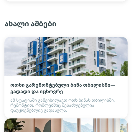
ახალი ამბები
ოთხი გარემონტებული ბინა თბილისში—
გადადი და იცხოვრე
ამ სტატიაში განვიხილავთ ოთხ ბინას თბილისში,
რემონტით, რომლებშიც შესაძლებელია
დაუყოვნებლივ გადასვლა.