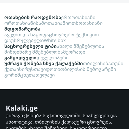
ოთახების რაოდენობა
ერთოთახიანი
ოროთახიანი
სამოთახიანი
ოთხოთახიანი
მდგომარეობა
ავეჯით და საყოფაცხოვრებო ტექნიკით
დაუსრულებელი
White box
საცხოვრებელი ტიპი
ახალი მშენებლობა
მიმდინარე მშენებლობა
მეორადი
გამყიდველი
დეველოპერი
უძრავი ქონება სხვა ქალაქებში
თბილისი
ბათუმი
ქუთაისი
რუსთავი
ფოთი
თბილისის შემოგარენი
გორი
მცხეთა
თელავი
Kalaki.ge
უძრავი ქონება საქართველოში: სიახლეები და
ანალიტიკა. თბილისის ქალაქური ცხოვრება,
ბათუმის ახალი შენობები. საცხოვრებელი,