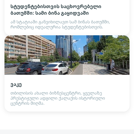
სტუდენტებისთვის საცხოვრებელი
ბათუმში: სამი ბინა გაყიდვაში
ამ სტატიაში განვიხილავთ სამ ბინას ბათუმში,
რომლებიც იდეალურია სტუდენტებისთვის.
ვაკე
თბილისის ახალი ბიზნესცენტრი, ყველაზე
პრესტიჟული ადგილი ქალაქის ისტორიული
ცენტრის მიღმა.