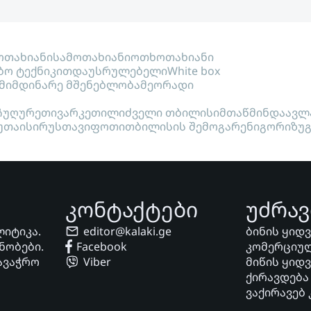
თახიანი
სამოთახიანი
ოთხოთახიანი
ბო ტექნიკით
დაუსრულებელი
White box
მიმდინარე მშენებლობა
მეორადი
ჩუღურეთი
ვარკეთილი
ძველი თბილისი
მთაწმინდა
ავლ
უთაისი
რუსთავი
ფოთი
თბილისის შემოგარენი
გორი
ზუ
კონტაქტები
უძრავ
ლიტიკა.
editor@kalaki.ge
ბინის ყიდ
ნობები.
Facebook
კომერციულ
ავაჭრო
Viber
მიწის ყიდ
ქირავდება
ვაქირავებ