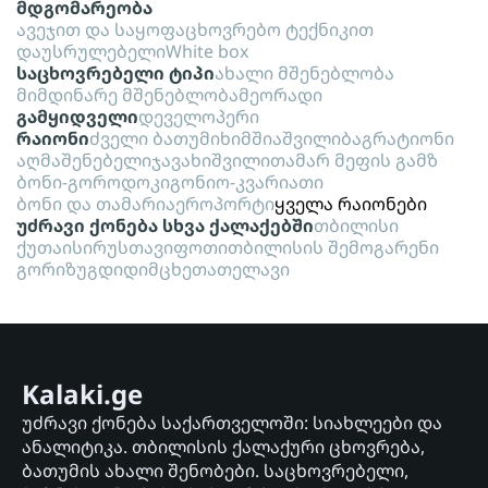
მდგომარეობა
ავეჯით და საყოფაცხოვრებო ტექნიკით
დაუსრულებელი
White box
საცხოვრებელი ტიპი
ახალი მშენებლობა
მიმდინარე მშენებლობა
მეორადი
გამყიდველი
დეველოპერი
რაიონი
ძველი ბათუმი
ხიმშიაშვილი
ბაგრატიონი
აღმაშენებელი
ჯავახიშვილი
თამარ მეფის გამზ
ბონი-გოროდოკი
გონიო-კვარიათი
ბონი და თამარი
აეროპორტი
ყველა რაიონები
უძრავი ქონება სხვა ქალაქებში
თბილისი
ქუთაისი
რუსთავი
ფოთი
თბილისის შემოგარენი
გორი
ზუგდიდი
მცხეთა
თელავი
Kalaki.ge
უძრავი ქონება საქართველოში: სიახლეები და
ანალიტიკა. თბილისის ქალაქური ცხოვრება,
ბათუმის ახალი შენობები. საცხოვრებელი,