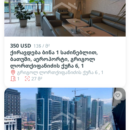
lens
lens
lens
lens
lens
350 USD
13$ / მ²
ქირავდება ბინა 1 საძინებლით,
ბათუმი, აეროპორტი, გრიგოლ
ლორთქიფანიძის ქუჩა 6, 1
გრიგოლ ლორთქიფანიძის ქუჩა 6 , 1
1
27 მ²