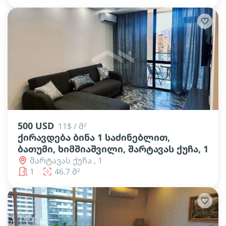
lens
lens
lens
lens
lens
lens
500 USD
11$ / მ²
ქირავდება ბინა 1 საძინებლით,
ბათუმი, ხიმშიაშვილი, შარტავას ქუჩა, 1
შარტავას ქუჩა , 1
1
46.7 მ²