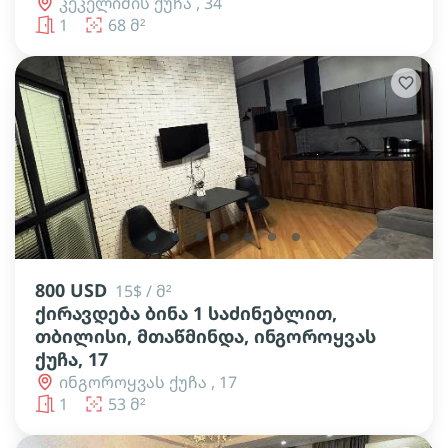
კეკელიძის ქუჩა , 34
1
68 მ²
lens
lens
lens
lens
lens
lens
lens
800 USD
15$ / მ²
ქირავდება ბინა 1 საძინებლით,
თბილისი, მთაწმინდა, ინგოროყვას
ქუჩა, 17
ინგოროყვას ქუჩა , 17
1
53 მ²