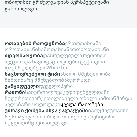
თბილისში გრძელვადიან პერსპექტივაში
განიხილავთ.
ოთახების რაოდენობა
ერთოთახიანი
ოროთახიანი
სამოთახიანი
ოთხოთახიანი
მდგომარეობა
დასრულებული რემონტი
ავეჯით და საყოფაცხოვრებო ტექნიკით
დაუსრულებელი
White box
საცხოვრებელი ტიპი
ახალი მშენებლობა
მიმდინარე მშენებლობა
მეორადი
გამყიდველი
დეველოპერი
რაიონი
საბურთალო
ვაკე
დიდუბე
გლდანი
ჩუღურეთი
ვარკეთილი
ძველი თბილისი
მთაწმინდა
ავლაბარი
სოლოლაკი
ყველა რაიონები
უძრავი ქონება სხვა ქალაქებში
ბათუმი
ქუთაისი
რუსთავი
ფოთი
თბილისის შემოგარენი
გორი
ზუგდიდი
მცხეთა
თელავი