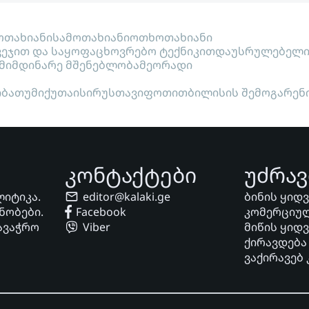
თახიანი
სამოთახიანი
ოთხოთახიანი
ვეჯით და საყოფაცხოვრებო ტექნიკით
დაუსრულებელ
მიმდინარე მშენებლობა
მეორადი
ი
ბათუმი
ქუთაისი
რუსთავი
ფოთი
თბილისის შემოგარენ
კონტაქტები
უძრავ
ლიტიკა.
editor@kalaki.ge
ბინის ყიდ
ნობები.
Facebook
კომერციულ
ავაჭრო
Viber
მიწის ყიდ
ქირავდება
ვაქირავებ