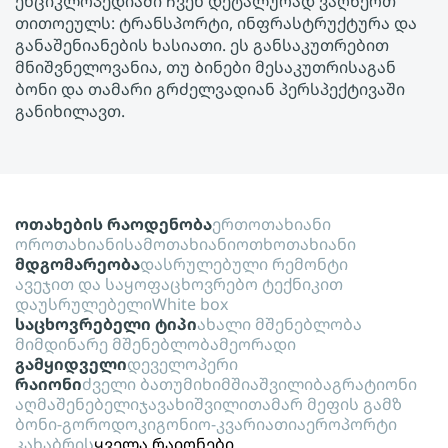
ენციკლოპედიაში ჩვენ დეტალურად ვაღწერთ
თითოეულს: ტრანსპორტი, ინფრასტრუქტურა და
განაშენიანების ხასიათი. ეს განსაკუთრებით
მნიშვნელოვანია, თუ Ბინები მესაკუთრისაგან
ბონი და თამარი გრძელვადიან პერსპექტივაში
განიხილავთ.
ოთახების რაოდენობა
ერთოთახიანი
ოროთახიანი
სამოთახიანი
ოთხოთახიანი
მდგომარეობა
დასრულებული რემონტი
ავეჯით და საყოფაცხოვრებო ტექნიკით
დაუსრულებელი
White box
საცხოვრებელი ტიპი
ახალი მშენებლობა
მიმდინარე მშენებლობა
მეორადი
გამყიდველი
დეველოპერი
რაიონი
ძველი ბათუმი
ხიმშიაშვილი
ბაგრატიონი
აღმაშენებელი
ჯავახიშვილი
თამარ მეფის გამზ
ბონი-გოროდოკი
გონიო-კვარიათი
აეროპორტი
კახაბრის
ყველა რაიონები