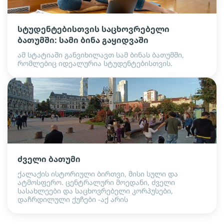
სტუდენტებისთვის საცხოვრებელი
ბათუმში: სამი ბინა გაყიდვაში
ამ სტატიაში განვიხილავთ სამ ბინას ბათუმში,
რომლებიც იდეალურია სტუდენტებისთვის.
ძველი ბათუმი
ქალაქის ისტორიული ბირთვი, მისი სული და
ატმოსფერო. ცენტრალური მოედანი, ძველი
სასახლეები და საცხოვრებელი კორპუსები,
დაჩრდილული ქუჩები -აქ არის