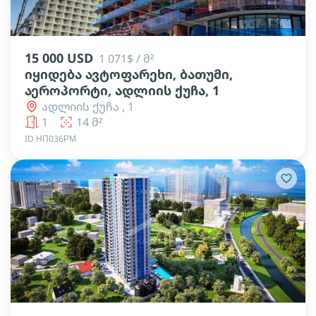
lens
lens
lens
15 000 USD
1 071$ / მ²
იყიდება ავტოფარეხი, ბათუმი,
აეროპორტი, ადლიის ქუჩა, 1
ადლიის ქუჩა , 1
1
14 მ²
ID НП036РМ
lens
lens
lens
lens
lens
lens