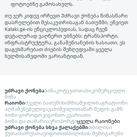
ფოტოებზე გამოსახულს.
თუ ჯერ კიდევ ირჩევთ Უძრავი ქონება წინასწარი
დასრულებით მესაკუთრისაგან ბათუმში, ეწვიეთ
Kalaki.ge-ის ენციკლოპედიას, სადაც ჩვენ
დეტალურად ვაღწერთ უბნებს: ტრანსპორტი,
ინფრასტრუქტურა, განაშენიანების ხასიათი. ეს
დაგეხმარებათ ძიების შეზღუდვაში ყველა
ხელმისაწვდომი ვარიანტიდან.
უძრავი ქონება
ბინა
კოტეჯი
ოთახი
კომერციული
მიწა
რაიონი
ძველი ბათუმი
ხიმშიაშვილი
ბაგრატიონი
აღმაშენებელი
ჯავახიშვილი
თამარ მეფის გამზ
ბონი-გოროდოკი
გონიო-კვარიათი
ბონი და თამარი
აეროპორტი
ყველა რაიონები
უძრავი ქონება სხვა ქალაქებში
თბილისი
ქუთაისი
რუსთავი
ფოთი
თბილისის შემოგარენი