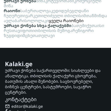
უძრავი ქონება
ბინა
კოტეჯი
ოთახი
კომერციული
მიწა
რაიონი
საბურთალო
ვაკე
დიდუბე
გლდანი
ჩუღურეთი
ვარკეთილი
ძველი თბილისი
მთაწმინდა
ავლაბარი
სოლოლაკი
ყველა რაიონები
უძრავი ქონება სხვა ქალაქებში
ბათუმი
ქუთაისი
რუსთავი
ფოთი
თბილისის შემოგარენი
გორი
ზუგდიდი
მცხეთა
თელავი
Kalaki.ge
უძრავი ქონება საქართველოში: სიახლეები და
ანალიტიკა. თბილისის ქალაქური ცხოვრება,
ბათუმის ახალი შენობები. საცხოვრებელი,
ბიზნეს ცენტრები, სასტუმროები, სავაჭრო
ცენტრები.
კონტაქტები
editor@kalaki.ge