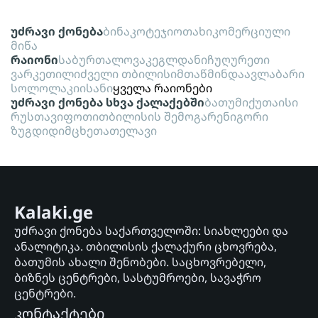
უძრავი ქონება
ბინა
კოტეჯი
ოთახი
კომერციული
მიწა
რაიონი
საბურთალო
ვაკე
გლდანი
ჩუღურეთი
ვარკეთილი
ძველი თბილისი
მთაწმინდა
ავლაბარი
სოლოლაკი
ისანი
ყველა რაიონები
უძრავი ქონება სხვა ქალაქებში
ბათუმი
ქუთაისი
რუსთავი
ფოთი
თბილისის შემოგარენი
გორი
ზუგდიდი
მცხეთა
თელავი
Kalaki.ge
უძრავი ქონება საქართველოში: სიახლეები და
ანალიტიკა. თბილისის ქალაქური ცხოვრება,
ბათუმის ახალი შენობები. საცხოვრებელი,
ბიზნეს ცენტრები, სასტუმროები, სავაჭრო
ცენტრები.
კონტაქტები