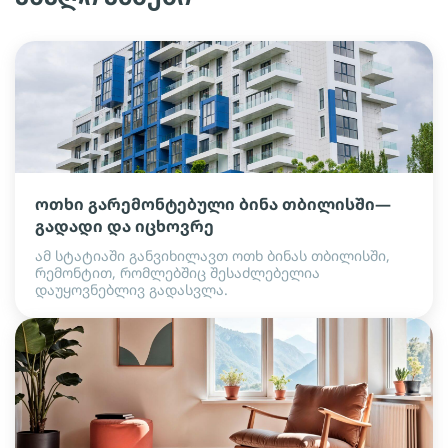
ოთხი გარემონტებული ბინა თბილისში—
გადადი და იცხოვრე
ამ სტატიაში განვიხილავთ ოთხ ბინას თბილისში,
რემონტით, რომლებშიც შესაძლებელია
დაუყოვნებლივ გადასვლა.