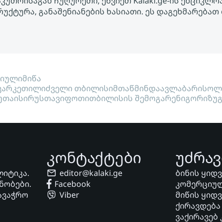
აკუთრისაგან ჩუღურეთი, ეწვიეთ Kalaki.ge-ის ენციკლ
უქტურა, განაშენიანების ხასიათი. ეს დაგეხმარებათ
ციული
მიწა
ვარკეთილი
ძველი თბილისი
მთაწმინდა
ავლაბარი
სოლ
უთაისი
რუსთავი
ფოთი
თბილისის შემოგარენი
გორი
ზუ
კონტაქტები
უძრავ
ლიტიკა.
editor@kalaki.ge
ბინის ყიდ
ნობები.
Facebook
კომერციულ
ავაჭრო
Viber
მიწის ყიდ
ქირავდება
ვაქირავებ