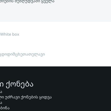
 ძიების შეზღუდვაში ყველა
ი
White box
გდიდი
მცხეთა
თელავი
ი ქონება
ვა
ი უძრავი ქონების ყიდვა
ვა
 ბინა