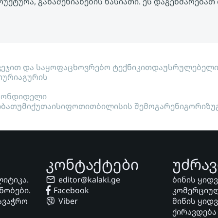
უქტურა, განაშენიანების ხასიათი. ეს დაგეხმარებათ
ვეჯით და საყოფაცხოვრებო ტექნიკით
დაუსრულებელ
თური
აგურის
ყონდიდელი
ი
ბათუმი
ქუთაისი
ფოთი
თბილისის შემოგარენი
გორი
ზუ
კონტაქტები
უძრავ
ლიტიკა.
editor@kalaki.ge
ბინის ყიდ
ნობები.
Facebook
კომერციულ
ავაჭრო
Viber
მიწის ყიდ
ქირავდება