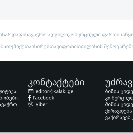
ი
სარდაფი
სავაჭრო ადგილი
კომერციული ფართი
საწყ
ი
ბათუმი
ქუთაისი
რუსთავი
ფოთი
თბილისის შემოგარენ
კონტაქტები
უძრავ
ლიტიკა.
editor@kalaki.ge
ბინის ყიდ
ნობები.
Facebook
კომერციულ
ავაჭრო
Viber
მიწის ყიდ
ქირავდება
ვაქირავებ