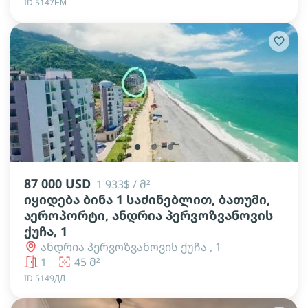
ID 5147ЕМ
lens
lens
lens
87 000 USD
1 933$ / მ²
იყიდება ბინა 1 საძინებლით, ბათუმი,
აეროპორტი, ანდრია პერვოზვანოვის
ქუჩა, 1
ანდრია პერვოზვანოვის ქუჩა , 1
1
45 მ²
ID 5149ДЛ