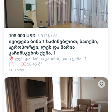
lens
lens
lens
lens
lens
lens
108 000 USD
1 913$ / მ²
იყიდება ბინა 1 საძინებლით, ბათუმი,
აეროპორტი, ლეხ და მარია
კაჩინსკების ქუჩა, 1
ლეხ და მარია კაჩინსკების ქუჩა , 1
1
56.45 მ²
ID 5172ДЛ