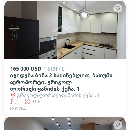
lens
lens
lens
lens
165 000 USD
1 813$ / მ²
იყიდება ბინა 2 საძინებლით, ბათუმი,
აეროპორტი, გრიგოლ
ლორთქიფანიძის ქუჩა, 1
გრიგოლ ლორთქიფანიძის ქუჩა , 1
2
91 მ²
ID 5175ДЛ