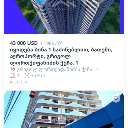
lens
lens
lens
lens
43 000 USD
1 198$ / მ²
იყიდება ბინა 1 საძინებლით, ბათუმი,
აეროპორტი, გრიგოლ
ლორთქიფანიძის ქუჩა, 1
გრიგოლ ლორთქიფანიძის ქუჩა , 1
1
35.9 მ²
ID 5134ЕМ