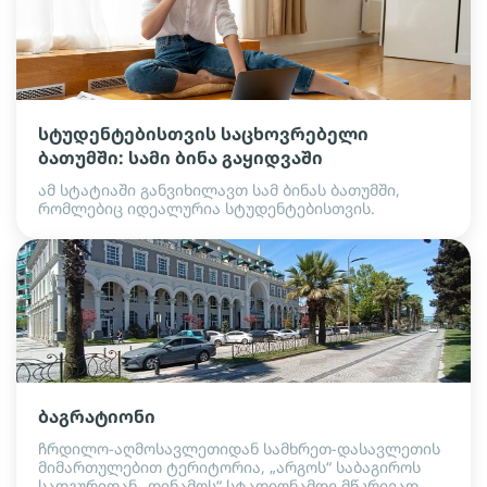
სტუდენტებისთვის საცხოვრებელი
ბათუმში: სამი ბინა გაყიდვაში
ამ სტატიაში განვიხილავთ სამ ბინას ბათუმში,
რომლებიც იდეალურია სტუდენტებისთვის.
ბაგრატიონი
ჩრდილო-აღმოსავლეთიდან სამხრეთ-დასავლეთის
მიმართულებით ტერიტორია, „არგოს“ საბაგიროს
სადგურიდან „დინამოს“ სტადიონამდე მწკრივად