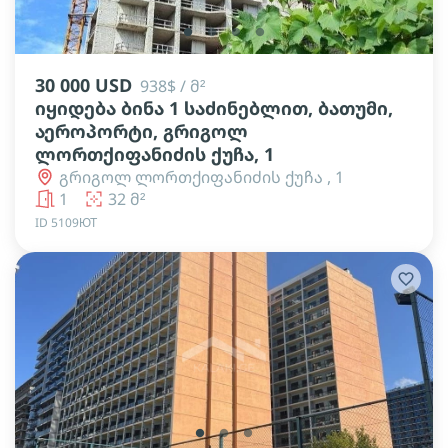
lens
lens
lens
lens
30 000 USD
938$ / მ²
იყიდება ბინა 1 საძინებლით, ბათუმი,
აეროპორტი, გრიგოლ
ლორთქიფანიძის ქუჩა, 1
გრიგოლ ლორთქიფანიძის ქუჩა , 1
1
32 მ²
ID 5109ЮТ
lens
lens
lens