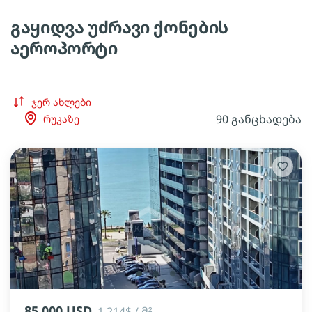
გაყიდვა უძრავი ქონების
აეროპორტი
ჯერ ახლები
90 განცხადება
რუკაზე
lens
lens
lens
85 000 USD
1 214$ / მ²