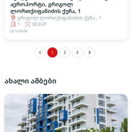
აეროპორტი, გრიგოლ
ლორთქიფანიძის ქუჩა, 1
გრიგოლ ლორთქიფანიძის ქუჩა , 1
1
30.8 მ²
ID 5106АК
keyboard_arrow_left
keyboard_arrow_right
1
2
3
ახალი ამბები