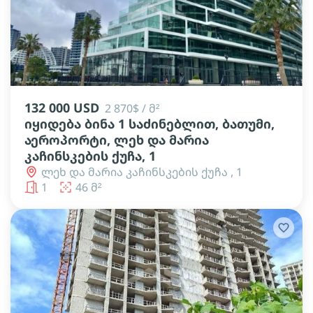
lens
lens
lens
lens
lens
lens
132 000 USD
2 870$ / მ²
იყიდება ბინა 1 საძინებლით, ბათუმი,
აეროპორტი, ლეხ და მარია
კაჩინსკების ქუჩა, 1
ლეხ და მარია კაჩინსკების ქუჩა , 1
1
46 მ²