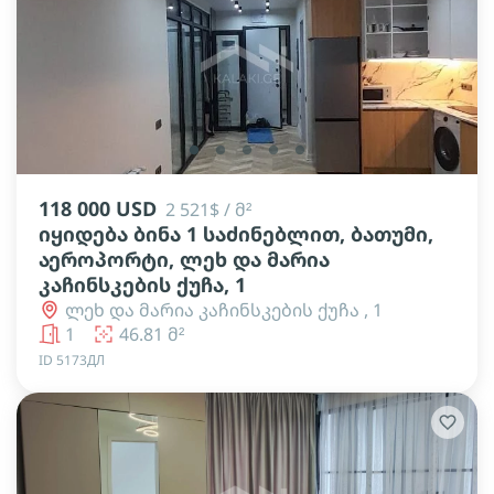
lens
lens
lens
lens
lens
118 000 USD
2 521$ / მ²
იყიდება ბინა 1 საძინებლით, ბათუმი,
აეროპორტი, ლეხ და მარია
კაჩინსკების ქუჩა, 1
ლეხ და მარია კაჩინსკების ქუჩა , 1
1
46.81 მ²
ID 5173ДЛ