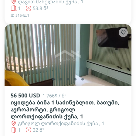
დავით მამულაძის ქუჩა , 1
1
53.8 მ²
ID 5154ДЛ
lens
lens
lens
lens
lens
56 500 USD
1 766$ / მ²
იყიდება ბინა 1 საძინებლით, ბათუმი,
აეროპორტი, გრიგოლ
ლორთქიფანიძის ქუჩა, 1
გრიგოლ ლორთქიფანიძის ქუჩა , 1
1
32 მ²