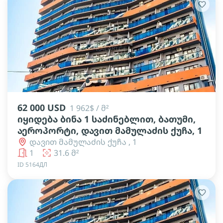
lens
lens
lens
lens
lens
62 000 USD
1 962$ / მ²
იყიდება ბინა 1 საძინებლით, ბათუმი,
აეროპორტი, დავით მამულაძის ქუჩა, 1
დავით მამულაძის ქუჩა , 1
1
31.6 მ²
ID 5164ДЛ