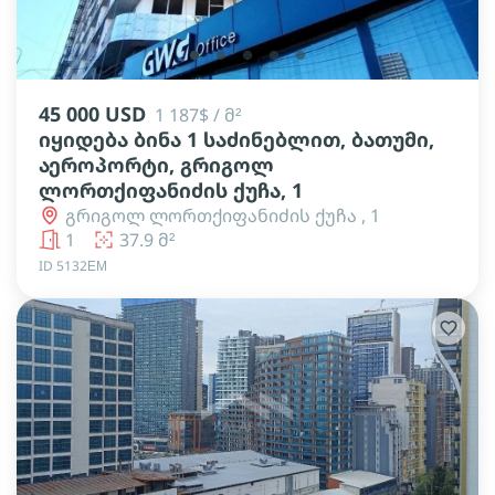
lens
lens
lens
lens
lens
45 000 USD
1 187$ / მ²
იყიდება ბინა 1 საძინებლით, ბათუმი,
აეროპორტი, გრიგოლ
ლორთქიფანიძის ქუჩა, 1
გრიგოლ ლორთქიფანიძის ქუჩა , 1
1
37.9 მ²
ID 5132ЕМ