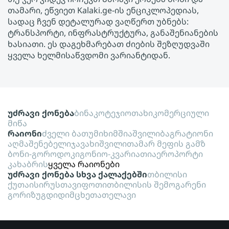
თამარი, ეწვიეთ Kalaki.ge-ის ენციკლოპედიას,
სადაც ჩვენ დეტალურად ვაღწერთ უბნებს:
ტრანსპორტი, ინფრასტრუქტურა, განაშენიანების
ხასიათი. ეს დაგეხმარებათ ძიების შეზღუდვაში
ყველა ხელმისაწვდომი ვარიანტიდან.
უძრავი ქონება
ბინა
კოტეჯი
ოთახი
კომერციული
მიწა
რაიონი
ძველი ბათუმი
ხიმშიაშვილი
ბაგრატიონი
აღმაშენებელი
ჯავახიშვილი
თამარ მეფის გამზ
ბონი-გოროდოკი
გონიო-კვარიათი
აეროპორტი
კახაბრის
ყველა რაიონები
უძრავი ქონება სხვა ქალაქებში
თბილისი
ქუთაისი
რუსთავი
ფოთი
თბილისის შემოგარენი
გორი
ზუგდიდი
მცხეთა
თელავი