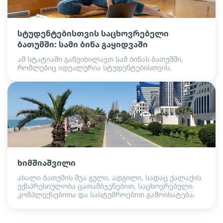
სტუდენტებისთვის საცხოვრებელი
ბათუმში: სამი ბინა გაყიდვაში
ამ სტატიაში განვიხილავთ სამ ბინას ბათუმში,
რომლებიც იდეალურია სტუდენტებისთვის.
ხიმშიაშვილი
ახალი ბათუმის შუა გული, ადგილი, სადაც ქალაქის
ექსპრესიულობა ცათამბჯენებით, საცხოვრებელი
კომპლექსებითა და სასტუმროებით გამოიხატება.