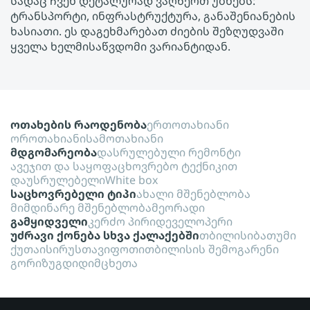
სადაც ჩვენ დეტალურად ვაღწერთ უბნებს:
ტრანსპორტი, ინფრასტრუქტურა, განაშენიანების
ხასიათი. ეს დაგეხმარებათ ძიების შეზღუდვაში
ყველა ხელმისაწვდომი ვარიანტიდან.
ოთახების რაოდენობა
ერთოთახიანი
ოროთახიანი
სამოთახიანი
მდგომარეობა
დასრულებული რემონტი
ავეჯით და საყოფაცხოვრებო ტექნიკით
დაუსრულებელი
White box
საცხოვრებელი ტიპი
ახალი მშენებლობა
მიმდინარე მშენებლობა
მეორადი
გამყიდველი
კერძო პირი
დეველოპერი
უძრავი ქონება სხვა ქალაქებში
თბილისი
ბათუმი
ქუთაისი
რუსთავი
ფოთი
თბილისის შემოგარენი
გორი
ზუგდიდი
მცხეთა