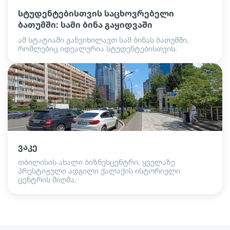
სტუდენტებისთვის საცხოვრებელი
ბათუმში: სამი ბინა გაყიდვაში
ამ სტატიაში განვიხილავთ სამ ბინას ბათუმში,
რომლებიც იდეალურია სტუდენტებისთვის.
ვაკე
თბილისის ახალი ბიზნესცენტრი, ყველაზე
პრესტიჟული ადგილი ქალაქის ისტორიული
ცენტრის მიღმა.