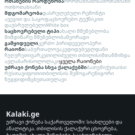
ოთახების რაოდენობა
ოროთახიანი
სამოთახიანი
ოთხოთახიანი
მდგომარეობა
დასრულებული რემონტი
ავეჯით და საყოფაცხოვრებო ტექნიკით
დაუსრულებელი
White box
საცხოვრებელი ტიპი
ახალი მშენებლობა
მიმდინარე მშენებლობა
მეორადი
გამყიდველი
კერძო პირი
დეველოპერი
რაიონი
საბურთალო
ვაკე
დიდუბე
გლდანი
ჩუღურეთი
ვარკეთილი
ძველი თბილისი
მთაწმინდა
ავლაბარი
სოლოლაკი
ყველა რაიონები
უძრავი ქონება სხვა ქალაქებში
ბათუმი
ქუთაისი
რუსთავი
ფოთი
თბილისის შემოგარენი
გორი
ზუგდიდი
მცხეთა
თელავი
Kalaki.ge
უძრავი ქონება საქართველოში: სიახლეები და
ანალიტიკა. თბილისის ქალაქური ცხოვრება,