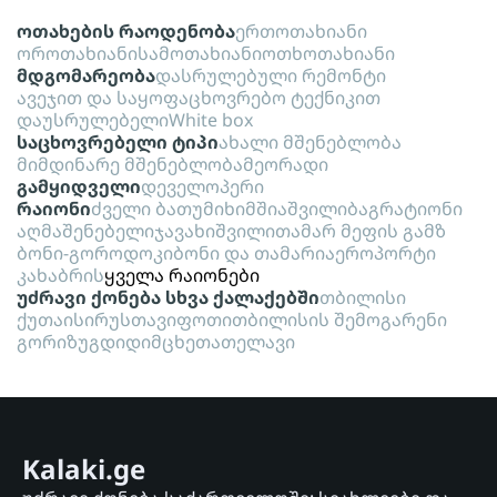
ოთახების რაოდენობა
ერთოთახიანი
ოროთახიანი
სამოთახიანი
ოთხოთახიანი
მდგომარეობა
დასრულებული რემონტი
ავეჯით და საყოფაცხოვრებო ტექნიკით
დაუსრულებელი
White box
საცხოვრებელი ტიპი
ახალი მშენებლობა
მიმდინარე მშენებლობა
მეორადი
გამყიდველი
დეველოპერი
რაიონი
ძველი ბათუმი
ხიმშიაშვილი
ბაგრატიონი
აღმაშენებელი
ჯავახიშვილი
თამარ მეფის გამზ
ბონი-გოროდოკი
ბონი და თამარი
აეროპორტი
კახაბრის
ყველა რაიონები
უძრავი ქონება სხვა ქალაქებში
თბილისი
ქუთაისი
რუსთავი
ფოთი
თბილისის შემოგარენი
გორი
ზუგდიდი
მცხეთა
თელავი
Kalaki.ge