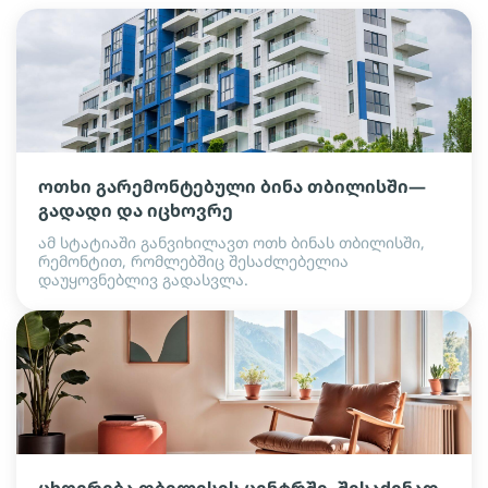
ოთხი გარემონტებული ბინა თბილისში—
გადადი და იცხოვრე
ამ სტატიაში განვიხილავთ ოთხ ბინას თბილისში,
რემონტით, რომლებშიც შესაძლებელია
დაუყოვნებლივ გადასვლა.