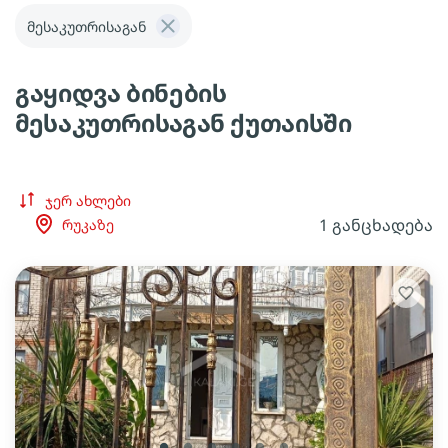
მესაკუთრისაგან
გაყიდვა ბინების
მესაკუთრისაგან ქუთაისში
ჯერ ახლები
1 განცხადება
რუკაზე
lens
lens
lens
lens
lens
lens