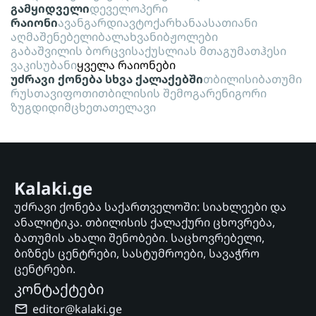
გამყიდველი
დეველოპერი
რაიონი
ავანგარდი
ავტოქარხანა
ასათიანი
აღმაშენებელი
ბალახვანი
ბჟოლები
გაბაშვილის ბორცვი
საქუსლიას მთა
გუმათჰესი
ვაკისუბანი
ყველა რაიონები
უძრავი ქონება სხვა ქალაქებში
თბილისი
ბათუმი
რუსთავი
ფოთი
თბილისის შემოგარენი
გორი
ზუგდიდი
მცხეთა
თელავი
Kalaki.ge
უძრავი ქონება საქართველოში: სიახლეები და
ანალიტიკა. თბილისის ქალაქური ცხოვრება,
ბათუმის ახალი შენობები. საცხოვრებელი,
ბიზნეს ცენტრები, სასტუმროები, სავაჭრო
ცენტრები.
კონტაქტები
editor@kalaki.ge