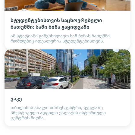
სტუდენტებისთვის საცხოვრებელი
ბათუმში: სამი ბინა გაყიდვაში
ამ სტატიაში განვიხილავთ სამ ბინას ბათუმში,
რომლებიც იდეალურია სტუდენტებისთვის.
ვაკე
თბილისის ახალი ბიზნესცენტრი, ყველაზე
პრესტიჟული ადგილი ქალაქის ისტორიული
ცენტრის მიღმა.