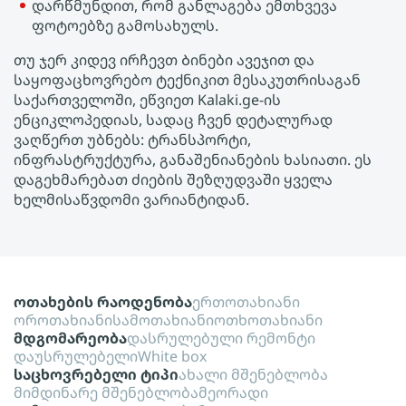
დარწმუნდით, რომ განლაგება ემთხვევა
ფოტოებზე გამოსახულს.
თუ ჯერ კიდევ ირჩევთ Ბინები ავეჯით და
საყოფაცხოვრებო ტექნიკით მესაკუთრისაგან
საქართველოში, ეწვიეთ Kalaki.ge-ის
ენციკლოპედიას, სადაც ჩვენ დეტალურად
ვაღწერთ უბნებს: ტრანსპორტი,
ინფრასტრუქტურა, განაშენიანების ხასიათი. ეს
დაგეხმარებათ ძიების შეზღუდვაში ყველა
ხელმისაწვდომი ვარიანტიდან.
ოთახების რაოდენობა
ერთოთახიანი
ოროთახიანი
სამოთახიანი
ოთხოთახიანი
მდგომარეობა
დასრულებული რემონტი
დაუსრულებელი
White box
საცხოვრებელი ტიპი
ახალი მშენებლობა
მიმდინარე მშენებლობა
მეორადი