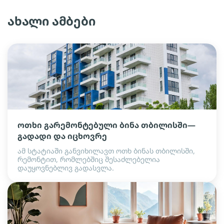
ახალი ამბები
ოთხი გარემონტებული ბინა თბილისში—
გადადი და იცხოვრე
ამ სტატიაში განვიხილავთ ოთხ ბინას თბილისში,
რემონტით, რომლებშიც შესაძლებელია
დაუყოვნებლივ გადასვლა.