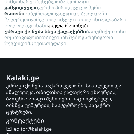
მიმდინარე მშენებლობა
მეორადი
გამყიდველი
კერძო პირი
დეველოპერი
რაიონი
საბურთალო
ვაკე
დიდუბე
გლდანი
ჩუღურეთი
ვარკეთილი
ძველი თბილისი
ავლაბარი
სოლოლაკი
ისანი
ყველა რაიონები
უძრავი ქონება სხვა ქალაქებში
ბათუმი
ქუთაისი
რუსთავი
ფოთი
თბილისის შემოგარენი
გორი
ზუგდიდი
მცხეთა
თელავი
Kalaki.ge
უძრავი ქონება საქართველოში: სიახლეები და
ანალიტიკა. თბილისის ქალაქური ცხოვრება,
ბათუმის ახალი შენობები. საცხოვრებელი,
ბიზნეს ცენტრები, სასტუმროები, სავაჭრო
ცენტრები.
კონტაქტები
editor@kalaki.ge