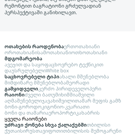
რემონტით ბაგრატიონი გრძელვადიან
პერსპექტივაში განიხილავთ.
ოთახების რაოდენობა
ერთოთახიანი
ოროთახიანი
სამოთახიანი
ოთხოთახიანი
მდგომარეობა
ავეჯით და საყოფაცხოვრებო ტექნიკით
დაუსრულებელი
White box
საცხოვრებელი ტიპი
ახალი მშენებლობა
მიმდინარე მშენებლობა
მეორადი
გამყიდველი
კერძო პირი
დეველოპერი
რაიონი
ძველი ბათუმი
ხიმშიაშვილი
აღმაშენებელი
ჯავახიშვილი
თამარ მეფის გამზ
ბონი-გოროდოკი
გონიო-კვარიათი
ბონი და თამარი
აეროპორტი
კახაბრის
ყველა რაიონები
უძრავი ქონება სხვა ქალაქებში
თბილისი
ქუთაისი
რუსთავი
ფოთი
თბილისის შემოგარენი