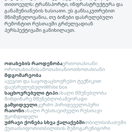
თითოეულს: ტრანსპორტი, ინფრასტრუქტურა და
განაშენიანების ხასიათი. ეს განსაკუთრებით
მნიშვნელოვანია, თუ Ბინები დასრულებული
რემონტით რუსთავში გრძელვადიან
პერსპექტივაში განიხილავთ.
ოთახების რაოდენობა
ერთოთახიანი
ოროთახიანი
სამოთახიანი
ოთხოთახიანი
მდგომარეობა
ავეჯით და საყოფაცხოვრებო ტექნიკით
დაუსრულებელი
White box
საცხოვრებელი ტიპი
ახალი მშენებლობა
მიმდინარე მშენებლობა
მეორადი
გამყიდველი
კერძო პირი
დეველოპერი
რაიონი
ახალი რუსთავი
ძველი რუსთავი
ჭყონდიდელი
უძრავი ქონება სხვა ქალაქებში
თბილისი
ბათუმი
ქუთაისი
ფოთი
თბილისის შემოგარენი
გორი