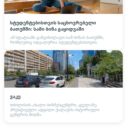
სტუდენტებისთვის საცხოვრებელი
ბათუმში: სამი ბინა გაყიდვაში
ამ სტატიაში განვიხილავთ სამ ბინას ბათუმში,
რომლებიც იდეალურია სტუდენტებისთვის.
ვაკე
თბილისის ახალი ბიზნესცენტრი, ყველაზე
პრესტიჟული ადგილი ქალაქის ისტორიული
ცენტრის მიღმა.