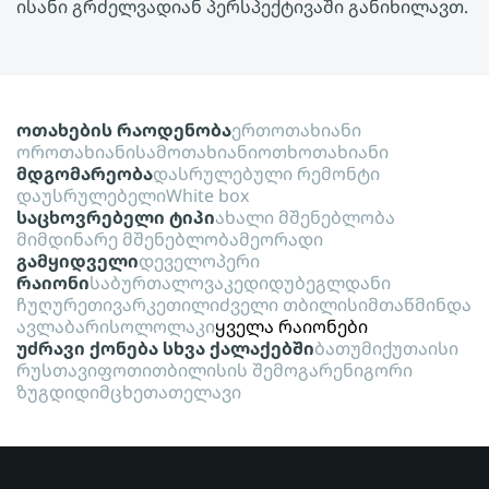
ისანი გრძელვადიან პერსპექტივაში განიხილავთ.
ოთახების რაოდენობა
ერთოთახიანი
ოროთახიანი
სამოთახიანი
ოთხოთახიანი
მდგომარეობა
დასრულებული რემონტი
დაუსრულებელი
White box
საცხოვრებელი ტიპი
ახალი მშენებლობა
მიმდინარე მშენებლობა
მეორადი
გამყიდველი
დეველოპერი
რაიონი
საბურთალო
ვაკე
დიდუბე
გლდანი
ჩუღურეთი
ვარკეთილი
ძველი თბილისი
მთაწმინდა
ავლაბარი
სოლოლაკი
ყველა რაიონები
უძრავი ქონება სხვა ქალაქებში
ბათუმი
ქუთაისი
რუსთავი
ფოთი
თბილისის შემოგარენი
გორი
ზუგდიდი
მცხეთა
თელავი