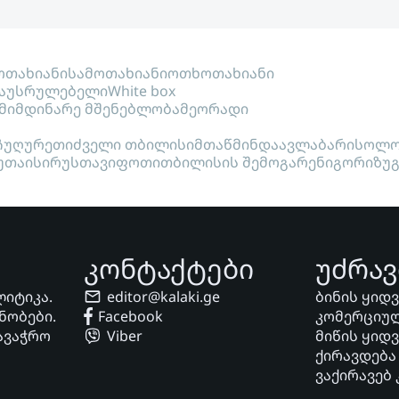
თახიანი
სამოთახიანი
ოთხოთახიანი
აუსრულებელი
White box
მიმდინარე მშენებლობა
მეორადი
ჩუღურეთი
ძველი თბილისი
მთაწმინდა
ავლაბარი
სოლო
უთაისი
რუსთავი
ფოთი
თბილისის შემოგარენი
გორი
ზუ
კონტაქტები
უძრავ
ლიტიკა.
editor@kalaki.ge
ბინის ყიდ
ნობები.
Facebook
კომერციულ
ავაჭრო
Viber
მიწის ყიდ
ქირავდება
ვაქირავებ